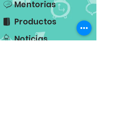
Mentorias
A
Productos
n
Noticias
r
Contacto
k