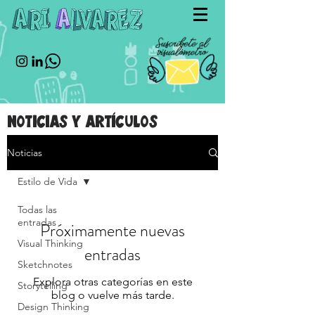
Noticias y artículos
Noticias
Estilo de Vida
Todas las
entradas
Próximamente nuevas
Visual Thinking
entradas
Sketchnotes
Explora otras categorías en este
Storytelling
blog o vuelve más tarde.
Design Thinking