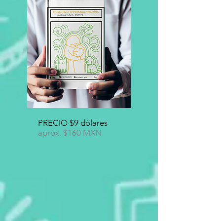
PRECIO $9 dólares
apróx. $160 MXN