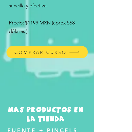
sencilla y efectiva.
Precio: $1199 MXN (aprox $68
dólares )
COMPRAR CURSO
mas productos en
la tienda
FUENTE + PINCELS