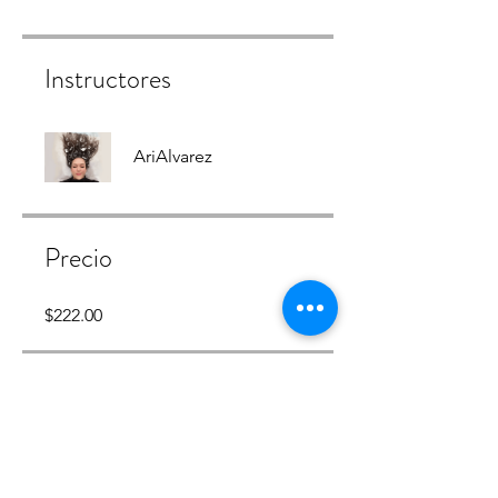
Instructores
AriAlvarez
Precio
$222.00
Compartir