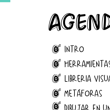
agen
J
INTRO
J
HERRAMIENTA
J
LIBRERIA VIS
J
METÁFORAS
J
DIBUJAR EN U