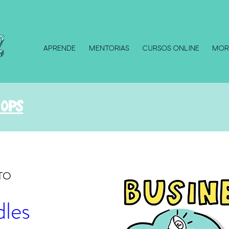
Aprende
Mentorias
CURSOS ONLINE
Mor
ops
TO
dles