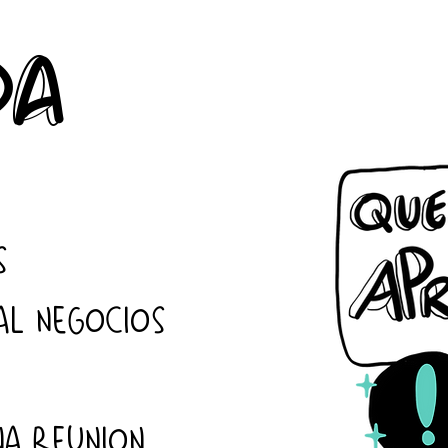
da
S
UAL NEGOCIOS
NA REUNION