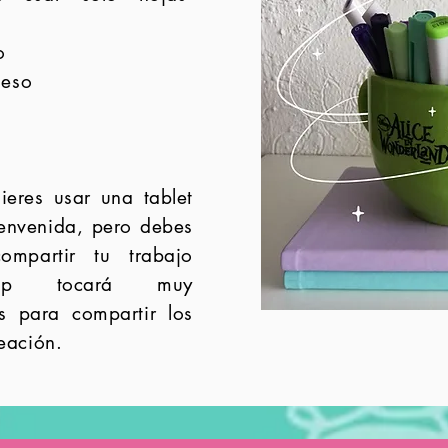
o
ueso
ieres usar una tablet
ienvenida, pero debes
ompartir tu trabajo
hop tocará muy
es para compartir los
eación.